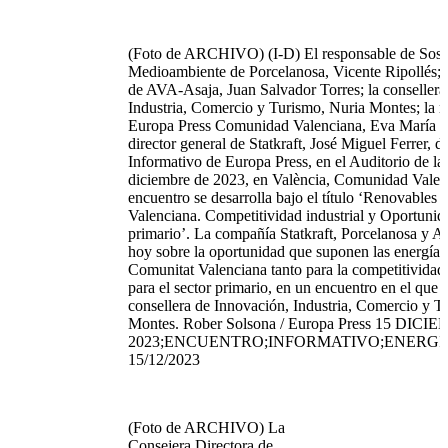
(Foto de ARCHIVO) (I-D) El responsable de Soste
Medioambiente de Porcelanosa, Vicente Ripollés; e
de AVA-Asaja, Juan Salvador Torres; la consellera
Industria, Comercio y Turismo, Nuria Montes; la re
Europa Press Comunidad Valenciana, Eva María P
director general de Statkraft, José Miguel Ferrer, 
Informativo de Europa Press, en el Auditorio de l
diciembre de 2023, en València, Comunidad Valen
encuentro se desarrolla bajo el título ‘Renovables
Valenciana. Competitividad industrial y Oportunida
primario’. La compañía Statkraft, Porcelanosa y 
hoy sobre la oportunidad que suponen las energías
Comunitat Valenciana tanto para la competitividad
para el sector primario, en un encuentro en el que p
consellera de Innovación, Industria, Comercio y T
Montes. Rober Solsona / Europa Press 15 DICI
2023;ENCUENTRO;INFORMATIVO;ENERGÍ
15/12/2023
(Foto de ARCHIVO) La
Consejera Directora de