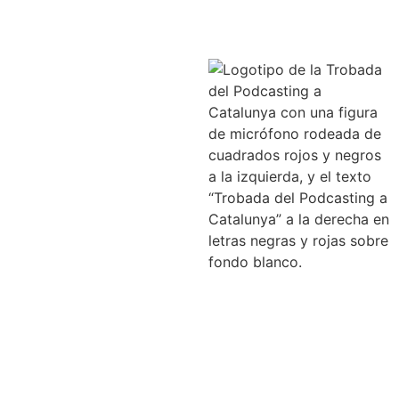
‘Cuando el
podcast
habla de si
mismo’ en
la V
Trobada de
podcasting
a
Catalunya