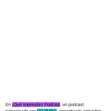
En
¡Qué impresión! Podcast
, un podcast
patrocinado por
POJIMBO
, encontrarás episodios