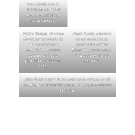
Foto familia tras el
directo de ‘Lo que el
silencio escucha’ con
los asistentes.
Melina Bolopá, directora
Naulé Arvelo, creadora
del teaser extendido de
de las ilustraciones
‘Lo que el silencio
entregadas a Alba
escucha’ proyectado
Bonet durante el directo
durante el directo
de ‘Lo que el silencio
(disponible al final del
escucha’.
post).
Alba Bonet soplando las velas de la tarta de su 40
cumpleaños al final del directo de ‘Lo que el silencio
escucha’.