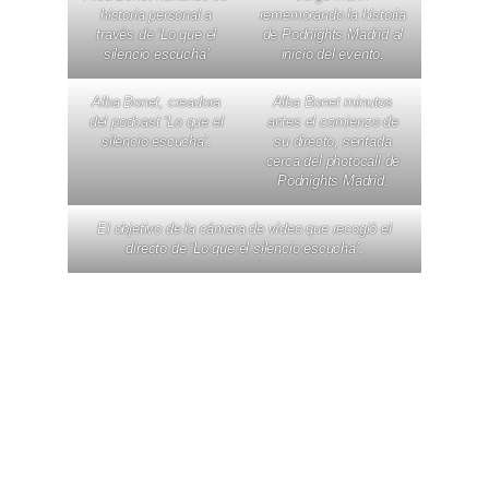
historia personal a
rememorando la historia
través de ‘Lo que el
de Podnights Madrid al
silencio escucha’
inicio del evento.
Alba Bonet, creadora
Alba Bonet minutos
del podcast ‘Lo que el
antes el comienzo de
silencio escucha’.
su directo, sentada
cerca del photocall de
Podnights Madrid.
El objetivo de la cámara de vídeo que recogió el
directo de ‘Lo que el silencio escucha’.